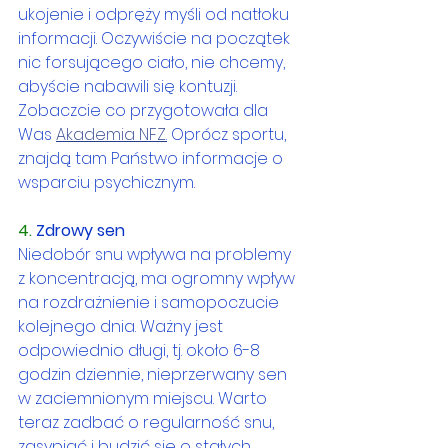
ukojenie i odpręży myśli od natłoku 
informacji. Oczywiście na początek 
nic forsującego ciało, nie chcemy, 
abyście nabawili się kontuzji. 
Zobaczcie co przygotowała dla 
Was 
Akademia NFZ
.
 Oprócz sportu, 
znajdą tam Państwo informacje o 
wsparciu psychicznym.
4. 
Zdrowy sen
Niedobór snu wpływa na problemy 
z koncentracją, ma ogromny wpływ 
na rozdrażnienie i samopoczucie 
kolejnego dnia. Ważny jest 
odpowiednio długi, tj. około 6-8 
godzin dziennie, nieprzerwany sen 
w zaciemnionym miejscu. Warto 
teraz zadbać o regularność snu, 
zasypiać i budzić się o stałych 