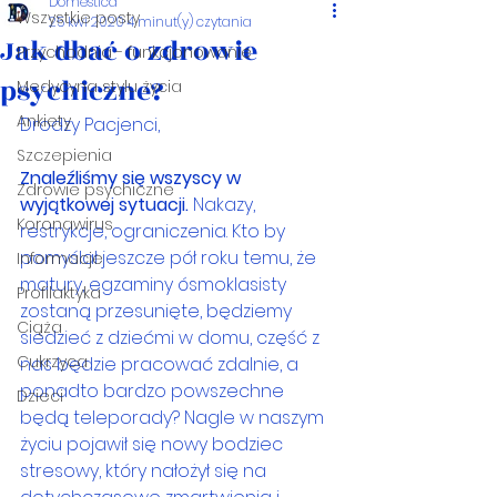
Domestica
Wszystkie posty
25 kwi 2020
4 minut(y) czytania
Jak dbać o zdrowie
Przychodnia - funkcjonowanie
psychiczne?
Medycyna stylu życia
Ankiety
Drodzy Pacjenci,
Szczepienia
Znaleźliśmy się wszyscy w 
Zdrowie psychiczne
wyjątkowej sytuacji.
 Nakazy, 
Koronawirus
restrykcje, ograniczenia. Kto by 
pomyślał jeszcze pół roku temu, że 
Informacje
matury, egzaminy ósmoklasisty 
Profilaktyka
zostaną przesunięte, będziemy 
Ciąża
siedzieć z dziećmi w domu, część z 
Cukrzyca
nas będzie pracować zdalnie, a 
ponadto bardzo powszechne 
Dzieci
będą teleporady? Nagle w naszym 
życiu pojawił się nowy bodziec 
stresowy, który nałożył się na 