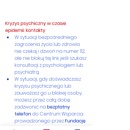
Kryzys psychiczny w czasie 
epidemii: kontakty
W sytuacji bezpośredniego 
zagrożenia życia lub zdrowia 
nie czekaj i dzwoń na numer 112, 
ale nie blokuj tej linii, jeśli szukasz 
konsultacji z psychologiem lub 
psychiatrą.
W sytuacji, gdy doświadczasz 
kryzysu psychicznego lub 
zauważasz go u bliskiej osoby, 
możesz przez całą dobę 
zadzwonić na 
bezpłatny 
telefon
 do Centrum Wsparcia 
prowadzonego przez 
Fundację 
ITAKA
. Pod numerem 
800 70 