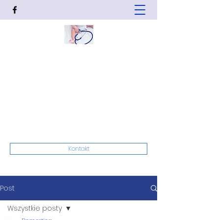
ZOZ "Domestica" s.p. z o.o.
Magdalena Bieda, Robert Bieda
Z miłości do życia.
Ośrodek Zdrowia w Czastarach.
zoz.domestica@gmail.com
62 78 431 20
Kontakt
Post
Wszystkie posty