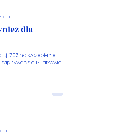
ytania
nież dla
 tj. 17.05 na szczepienie
apisywać się 17-latkowie i
tania