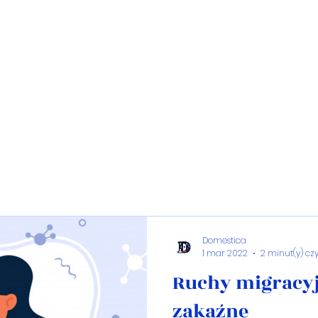
Domestica
1 mar 2022
2 minut(y) cz
Ruchy migracyj
zakaźne