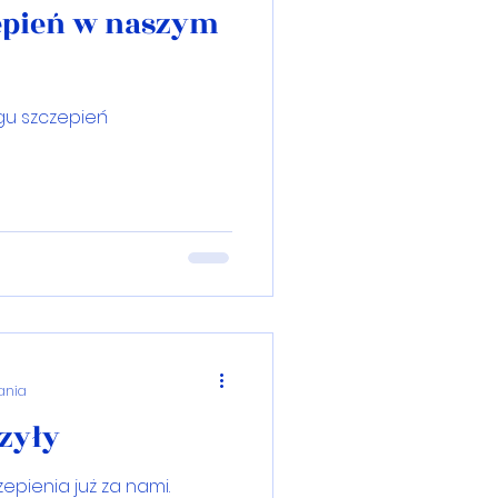
zepień w naszym
gu szczepień
tania
zyły
epienia już za nami.