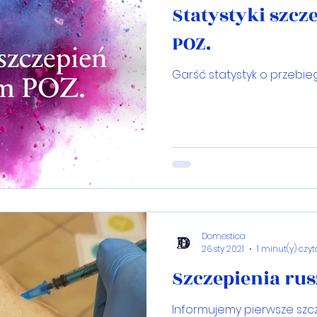
Statystyki szc
POZ.
Garść statystyk o przebie
Domestica
26 sty 2021
1 minut(y) czy
Szczepienia rus
Informujemy pierwsze szcz