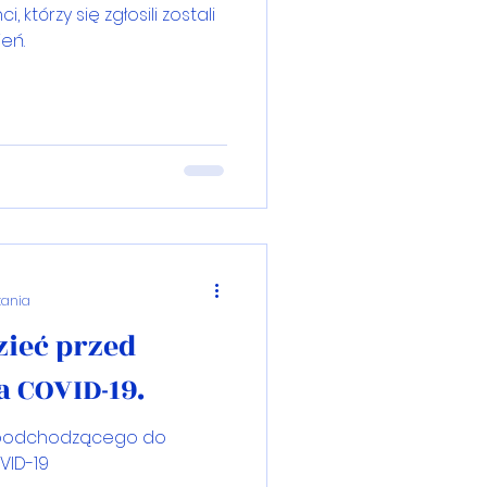
, którzy się zgłosili zostali
eń.
tania
zieć przed
 COVID-19.
a podchodzącego do
VID-19