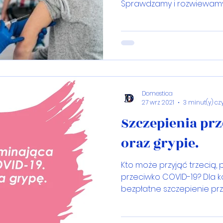
Sprawdzamy i rozwiewamy
Domestica
27 wrz 2021
3 minut(y) cz
Szczepienia pr
oraz grypie.
Kto może przyjąć trzecią
przeciwko COVID-19? Dla 
bezpłatne szczepienie pr