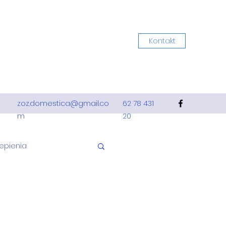
Kontakt
zoz.domestica@gmail.co
62 78 431
m
20
epienia
ca
Dzieci