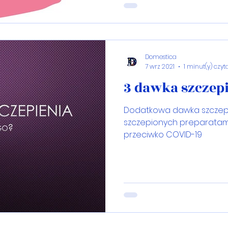
Domestica
7 wrz 2021
1 minut(y) czyt
3 dawka szczepi
Dodatkowa dawka szczepi
szczepionych preparatami
przeciwko COVID-19