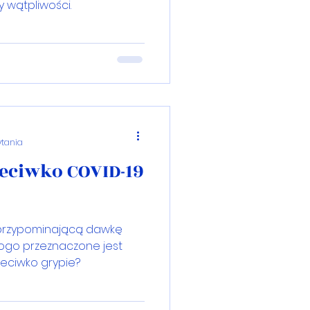
 wątpliwości.
ytania
zeciwko COVID-19
, przypominającą dawkę
kogo przeznaczone jest
zeciwko grypie?