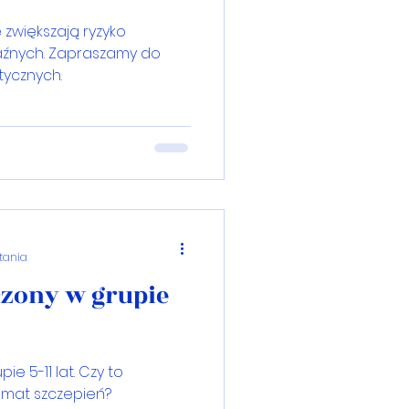
 zwiększają ryzyko
aźnych. Zapraszamy do
tycznych.
ytania
czony w grupie
e 5-11 lat. Czy to
emat szczepień?