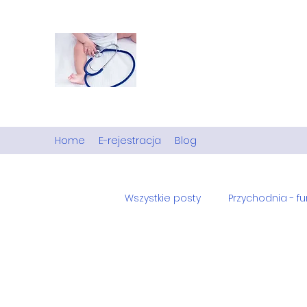
ZOZ "Domestica" s.p. z o.
Z miłości do życia.
Ośrodek Zdrowia w Czastarach.
Home
E-rejestracja
Blog
Wszystkie posty
Przychodnia - f
Zdrowie psychiczne
Koron