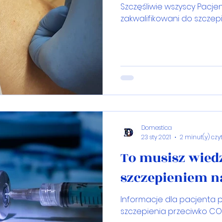
Szczęśliwie wszyscy Pacjenci
zakwalifikowani do szczepi
Domestica
23 sty 2021
2 minut(y) czy
To musisz wied
szczepieniem na
Informacje dla pacjent
szczepienia przeciwko CO