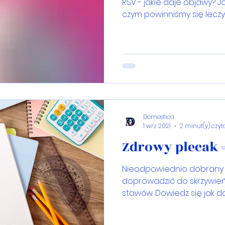
RSV - jakie daje objawy?
czym powinniśmy się lecz
Domestica
1 wrz 2021
2 minut(y) czyt
Zdrowy plecak =
Nieodpowiednio dobrany
doprowadzić do skrzywień
stawów. Dowiedz się jak 