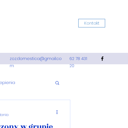
Kontakt
zoz.domestica@gmail.co
62 78 431
m
20
epienia
ca
Dzieci
ytania
czony w grupie