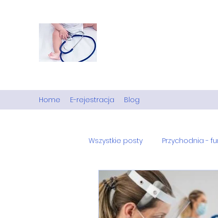
ZOZ "Domestica" s.p. z o.
Z miłości do życia.
Ośrodek Zdrowia w Czastarach.
Home
E-rejestracja
Blog
Wszystkie posty
Przychodnia - f
Zdrowie psychiczne
Koron