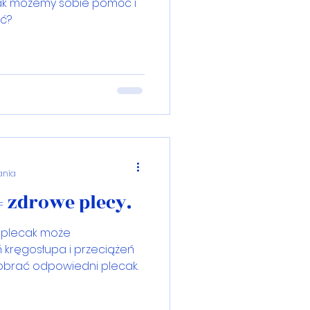
 Jak możemy sobie pomóc i
yć?
ania
 zdrowe plecy.
 plecak może
 kręgosłupa i przeciążeń
dobrać odpowiedni plecak.