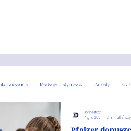
o. Magdalena Bieda, Robert Bieda
unkcjonowanie
Medycyna stylu życia
Ankiety
Szcz
awirus
Informacje
Profilaktyka
Ciąża
Cukrzy
Domestica
14 gru 2021
2 minut(y) cz
Pfaizer dopusz