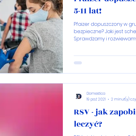
5-11 lat!
Pfaizer dopuszczony w grupi
bezpieczne? Jaki jest sch
Sprawdzamy i rozwiewamy
Domestica
19 paź 2021
2 minut(y) cz
RSV - jak zapobi
leczyć?