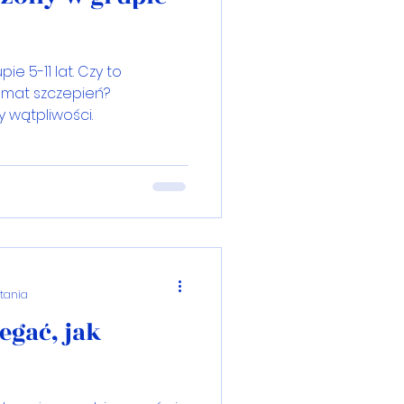
e 5-11 lat. Czy to
emat szczepień?
 wątpliwości.
ytania
egać, jak