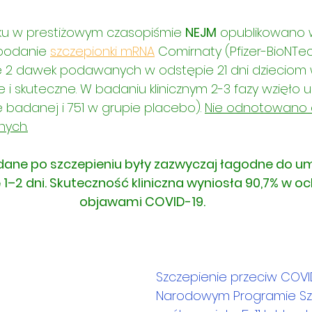
oku w prestiżowym czasopiśmie 
NEJM
 opublikowano w
 podanie 
szczepionki mRNA
Comirnaty (Pfizer-BioNTe
 2 dawek podawanych w odstępie 21 dni dzieciom w
e i skuteczne. W badaniu klinicznym 2-3 fazy wzięło u
ie badanej i 751 w grupie placebo). 
Nie odnotowano c
nych.
dane po szczepieniu były zazwyczaj łagodne do u
 1–2 dni. Skuteczność kliniczna wyniosła 90,7% w oc
objawami COVID-19.
Szczepienie przeciw COVI
Narodowym Programie Sz