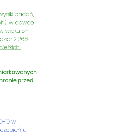
yniki badań, 
ch), w dawce 
 wieku 5–11 
dział 2 268 
iężkich 
miarkowanych 
hronie przed 
D-19 w 
czepień u 