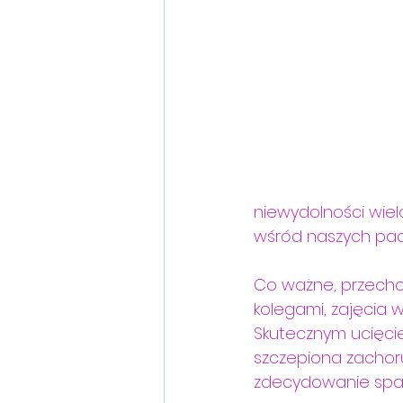
niewydolności wiel
wśród naszych pac
Co ważne, przechor
kolegami, zajęcia w
Skutecznym ucięcie
szczepiona zachoru
zdecydowanie spad