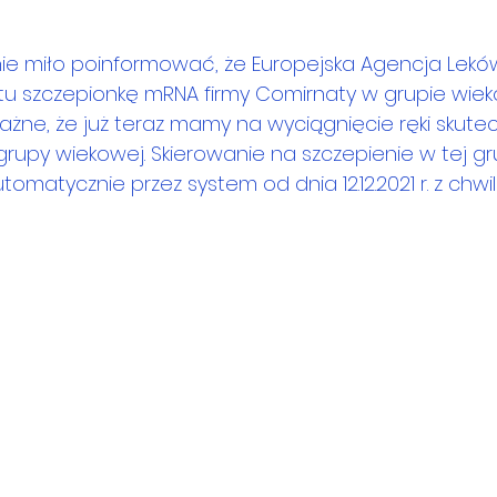
ie miło poinformować, że Europejska Agencja Leków
u szczepionkę mRNA firmy Comirnaty w grupie wiekowe
ważne, że już teraz mamy na wyciągnięcie ręki skute
j grupy wiekowej. Skierowanie na szczepienie w tej g
omatycznie przez system od dnia 12.12.2021 r. z chwi