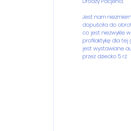
Drodzy Pacjenci,
Jest nam niezmiern
dopuściła do obrot
co jest niezwykle 
profilaktykę dla te
jest wystawiane aut
przez dziecko 5 r.ż.