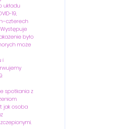
 układu 
ID-19, 
h–czterech 
 Występuje 
akażenie było 
horych może 
 i 
erwujemy 
. 
e spotkania z 
żeniom. 
t jak osoba 
z 
czepionymi..