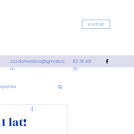
Kontakt
zoz.domestica@gmail.co
62 78 431
m
20
epienia
ca
Dzieci
 lat!