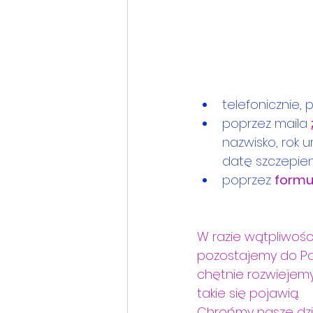
telefonicznie
poprzez maila 
nazwisko, rok 
datę szczepien
poprzez 
formul
W razie wątpliwości
pozostajemy do Pań
chętnie rozwiejemy n
takie się pojawią. 
Chrońmy nasze dzie