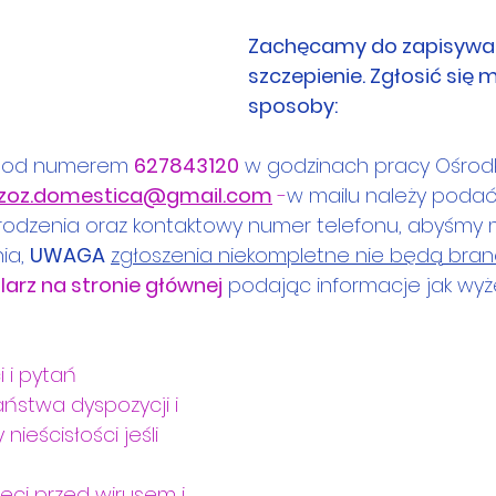
Zachęcamy do zapisywan
szczepienie. Zgłosić się 
sposoby:
, pod numerem 
627843120
w godzinach pracy Ośrod
zoz.domestica@gmail.com
 -
w mailu należy podać 
urodzenia oraz kontaktowy numer telefonu, abyśmy 
ia, 
UWAGA
zgłoszenia niekompletne nie będą bra
arz na stronie głównej
 podając informacje jak wyże
 i pytań 
stwa dyspozycji i 
ieścisłości jeśli 
ci przed wirusem i 