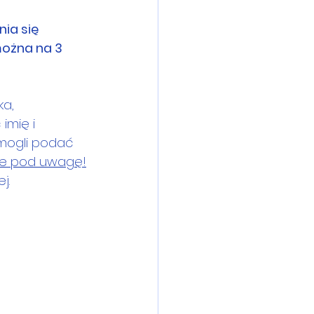
ia się 
można na 3 
ka,
imię i 
mogli podać 
ne pod uwagę!
j.