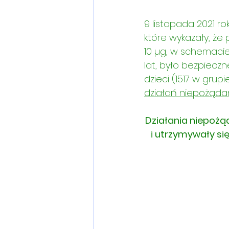
9 listopada 2021 r
które wykazały, że
10 µg, w schemacie
lat, było bezpieczn
dzieci (1517 w grup
działań niepożąda
Działania niepożą
i utrzymywały się