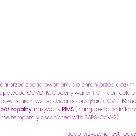
roni przed zachorowaniem, ale chroni przed ciężkim
z powodu COVID-19. Obecny wariant Omikron celuje
 powikłaniem wśród dzieci po przejściu COVID-19 moż
pół zapalny,
 nazywany 
PIMS 
(z ang. pediatric infla
me temporally associated with SARS-CoV-2). 
Jego przyczyną jest reakc