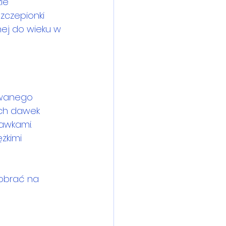
ie 
zczepionki 
j do wieku w 
wanego 
óch dawek 
awkami.
żkimi 
obrać na 