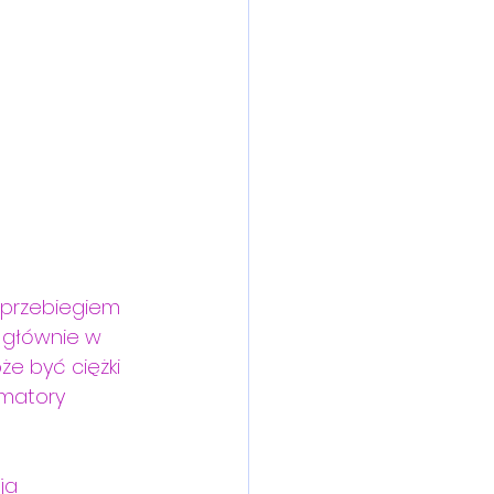
 przebiegiem 
 głównie w 
e być ciężki 
mmatory 
ja 