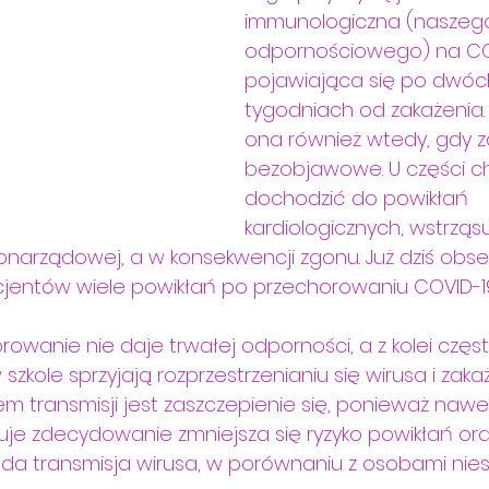
immunologiczna (naszego
odpornościowego) na COV
pojawiająca się po dwóc
tygodniach od zakażenia.
ona również wtedy, gdy z
bezobjawowe. U części c
dochodzić do powikłań 
kardiologicznych, wstrząsu
onarządowej, a w konsekwencji zgonu. Już dziś obs
jentów wiele powikłań po przechorowaniu COVID-19
owanie nie daje trwałej odporności, a z kolei częst
 szkole sprzyjają rozprzestrzenianiu się wirusa i zaka
m transmisji jest zaszczepienie się, ponieważ nawe
je zdecydowanie zmniejsza się ryzyko powikłań ora
a transmisja wirusa, w porównaniu z osobami niesz