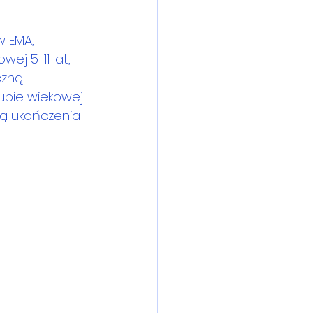
 EMA, 
j 5-11 lat, 
czną 
rupie wiekowej 
lą ukończenia 