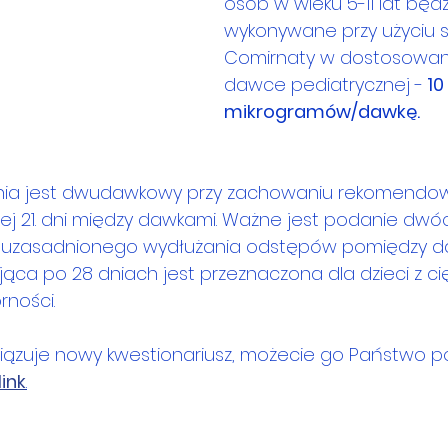
osób w wieku 5-11 lat będz
wykonywane przy użyciu s
Comirnaty w dostosowane
dawce pediatrycznej -
 10 
mikrogramów/dawkę.
nia jest dwudawkowy przy zachowaniu rekomendo
ej 21. dni między dawkami. Ważne jest podanie dw
nieuzasadnionego wydłużania odstępów pomiędzy d
ca po 28 dniach jest przeznaczona dla dzieci z cię
ności.
wiązuje nowy kwestionariusz, możecie go Państwo p
link
.