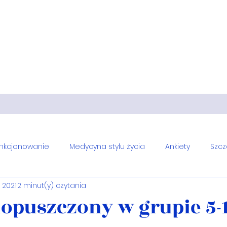
o. Magdalena Bieda, Robert Bieda
unkcjonowanie
Medycyna stylu życia
Ankiety
Szcz
 2021
2 minut(y) czytania
awirus
Informacje
Profilaktyka
Ciąża
Cukrzy
dopuszczony w grupie 5-11